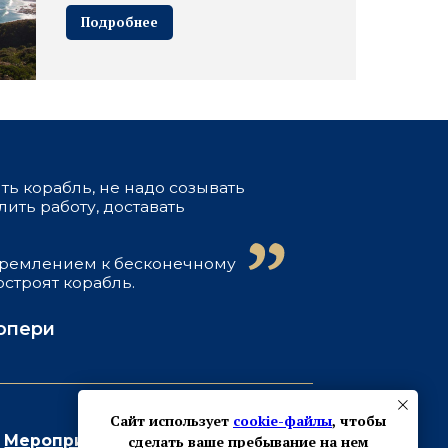
Подробнее
ия
формация
ты
ссы
айтом
фиденциальности
Сайт использует
cookie-файлы
, чтобы
сделать ваше пребывание на нем