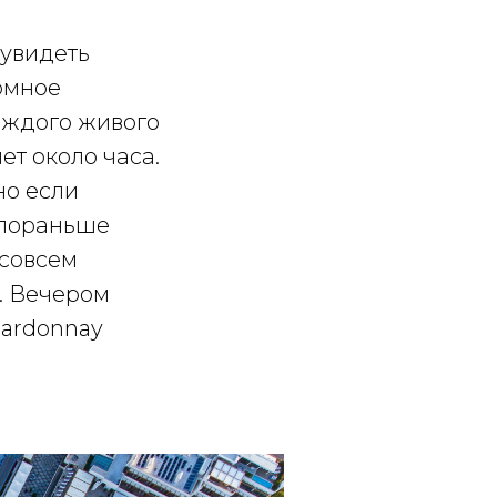
увидеть
ромное
аждого живого
ет около часа.
но если
 пораньше
 совсем
. Вечером
hardonnay