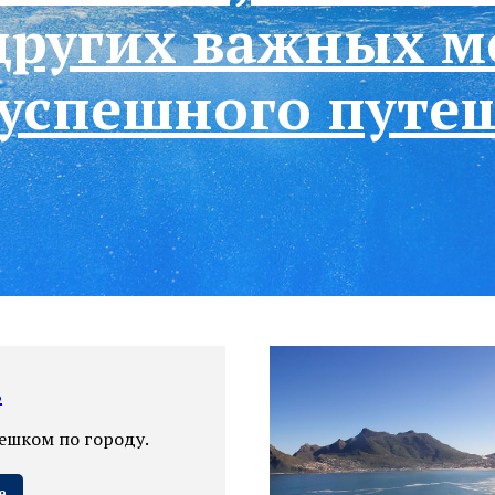
 других важных м
успешного путе
Если ты хочешь построить корабль, 
людей, планировать, делить работу, 
ь
инструменты.
Пешком по городу.
Надо заразить людей стремлением 
морю. Тогда они сами построят кора
е