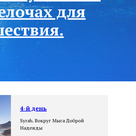
елочах для
шествия.
не надо созывать
доставать
4-й день
Syrah. Вокруг Мыса Доброй
к бесконечному
бль.
Надежды