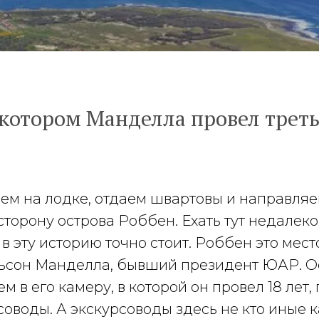
 котором Манделла провел треть
аем на лодке, отдаем швартовы и направляе
сторону острова Роббен. Ехать тут недалеко
 в эту историю точно стоит. Роббен это мест
ьсон Манделла, бывший президент ЮАР. О
ем в его камеру, в которой он провел 18 лет
соводы. А экскурсоводы здесь не кто иные