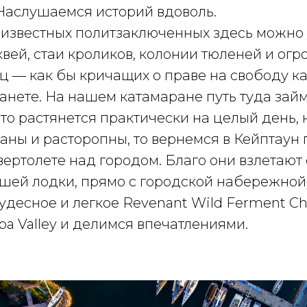
Наслушаемся историй вдоволь.
известных политзаключенных здесь можно 
вей, стаи кроликов, колонии тюленей и ог
иц — как бы кричащих о праве на свободу к
анете. На нашем катамаране путь туда займ
о растянется практически на целый день, 
аны и расторопны, то вернемся в Кейптаун
вертолете над городом. Благо они взлетают
ашей лодки, прямо с городской набережной
удесное и легкое Revenant Wild Ferment C
pa Valley и делимся впечатлениями.