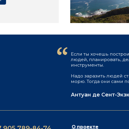
Антуан де Сент-Экзюпери
 789-84-74
О проекте
Мероприят
Важная ин
98474@mail.ru
Команда
Йога-ретри
ь WhatsApp
Яхта
Мастер-кла
 Telegram
Отзывы
Путь за инс
ы
Публичная оферта
Политика кон