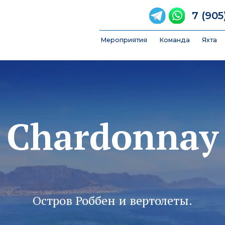
7 (905) 789-84-
Мероприятия
Команда
Яхта
FAQ
Фотоо
Chardonnay
Остров Роббен и вертолеты.