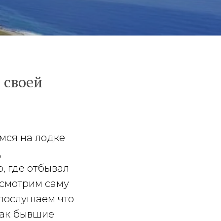
 своей
мся на лодке
,
о, где отбывал
смотрим саму
, послушаем что
 как бывшие