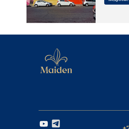
+7 905
890578
Написат
Написать
ИП Богомолов И.Б. | 2023-2026 ©
Реквизит