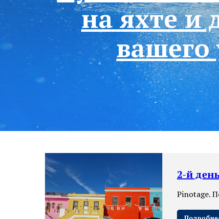
на яхте и
вашего 
2-й ден
Pinotage. 
Подробне