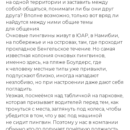
на одной территории и заставить между
собой общаться, понимали ли бы они друг
друга? Вполне возможно, только вот вряд ли
найдутся между ними общие темы
для общения.
Очковые пингвины живут в ЮАР, в Намибии,
на побережье и на островах, там, где проходит
прохладное Бенгельское течение. Но самая
известная колония очковых пингвинов,
именно здесь, на пляже Боулдерс, где
к человеку местные типы уже привыкли,
подпускают близко, иногда нападают
незлобиво, но при настроении даже дают себя
погладить.
Уезжая, посмеёмся над табличкой на парковке,
которая призывает водителей перед тем, как
тронуться с места, заглянуть под колеса, чтобы
убедится в том, что у вас под машиной
не сидит пингвин. Поэтому у нас в компании
обычно кто-то получает почётную должность