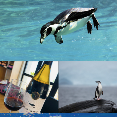
Написать WhatsApp
Написать Telegram
О проекте
Команда
Яхта
Отзывы
Мероприятия
Важная информация
Йога-ретриты
Мастер-классы
Путь за инсайтом
ИП Богомолов И.Б. | 2023-2026 ©
Политика конфиденциальности
Публичная оферта
Реквизиты