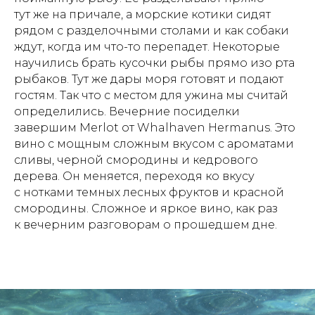
тут же на причале, а морские котики сидят
рядом с разделочными столами и как собаки
ждут, когда им что-то перепадет. Некоторые
научились брать кусочки рыбы прямо изо рта
рыбаков. Тут же дары моря готовят и подают
гостям. Так что с местом для ужина мы считай
определились. Вечерние посиделки
завершим Merlot от Whalhaven Hermanus. Это
вино с мощным сложным вкусом с ароматами
сливы, черной смородины и кедрового
дерева. Он меняется, переходя ко вкусу
с нотками темных лесных фруктов и красной
смородины. Сложное и яркое вино, как раз
к вечерним разговорам о прошедшем дне.
+7 905 789-84-74
89057898474@mail.ru