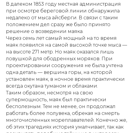
В далеком 1853 году местная администрация
при осмотре береговой линии обнаружила
недалеко от мыса айсберги. В связи с таким
положением дел сразу же было принято
решение о возведении маяка.
Через семь лет самый мощный на то время
маяк появился на самой высокой точке мыса —
на высоте 271 метр. Но маяк оказался лишь
ловушкой для ободренных моряков. При
проектировании сооружения не была учтена
одна деталь — вершина горы, на которой
установлен маяк, в ночное время практически
всегда окутана туманом и облаками.
Таким образом, несмотря на свою
супермощность, маяк был практически
бесполезным. Тем не менее, он продолжал
работать более полувека, обрекая на смерть
многочисленных мореплавателей. Конечно же,
об этих трагедиях история умалчивает, так как