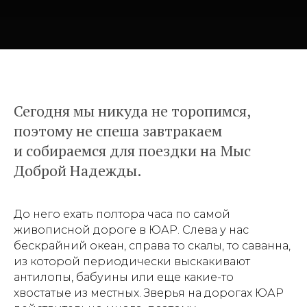
Сегодня мы никуда не торопимся,
поэтому не спеша завтракаем
и собираемся для поездки на Мыс
Доброй Надежды.
До него ехать полтора часа по самой
живописной дороге в ЮАР. Слева у нас
бескрайний океан, справа то скалы, то саванна,
из которой периодически выскакивают
антилопы, бабуины или еще какие-то
хвостатые из местных. Зверья на дорогах ЮАР