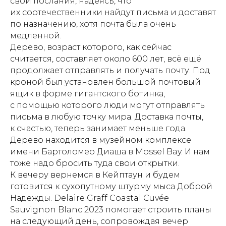
свои послания, надеясь, что
их соотечественники найдут письма и доставят
по назначению, хотя почта была очень
медленной.
Дерево, возраст которого, как сейчас
считается, составляет около 600 лет, всё ещё
продолжает отправлять и получать почту. Под
кроной был установлен большой почтовый
ящик в форме гигантского ботинка,
с помощью которого люди могут отправлять
письма в любую точку мира. Доставка почты,
к счастью, теперь занимает меньше года.
Дерево находится в музейном комплексе
имени Бартоломео Диаша в Mossel Bay. И нам
тоже надо бросить туда свои открытки.
К вечеру вернемся в Кейптаун и будем
готовится к сухопутному штурму мыса Доброй
Надежды. Delaire Graff Coastal Cuvée
Sauvignon Blanc 2023 помогает строить планы
на следующий день, сопровождая вечер