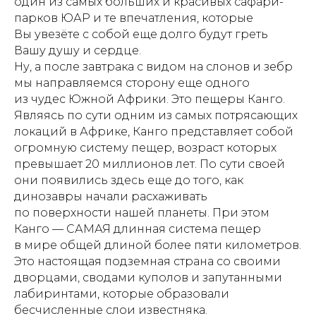
один из самых больших и красивых сафари-
парков ЮАР и те впечатления, которые
Вы увезёте с собой еще долго будут греть
Вашу душу и сердце.
Ну, а после завтрака с видом на слонов и зебр
мы направляемся сторону еще одного
из чудес Южной Африки. Это пещеры Канго.
Являясь по сути одним из самых потрясающих
локаций в Африке, Канго представляет собой
огромную систему пещер, возраст которых
превышает 20 миллионов лет. По сути своей
они появились здесь еще до того, как
динозавры начали расхаживать
по поверхности нашей планеты. При этом
Канго — САМАЯ длинная система пещер
в мире общей длиной более пяти километров.
Это настоящая подземная страна со своими
дворцами, сводами куполов и запутанными
лабиринтами, которые образовали
бесчисленные слои известняка.