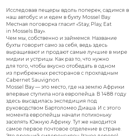
Исследовав пещеры вдоль поперек, садимся в
наш автобус и и едем в бухту Mossel Bay.
Местная поговорка гласит «Stay, Play, Eat
in Mossels Bay».
Чем мы, собственно и займемся. Название
бухты говорит само за себя, ведь здесь
выращивают и продают самые лучшие в мире
мидии и устрицы. Как раз то, что нужно
для того, чтобы вкусно отобедать в одном
из прибрежных ресторанов с прохладным
Cabernet Sauvignon.
Mossel Bay — это место, где на землю Африки
впервые ступила нога европейца. В 1488 году
здесь высадилась экспедиция под
руководством Бартоломео Диаша. И с этого
момента европейцы начали потихоньку
заселять Южную Африку. Тут же находится
самое первое почтовое отделение в стране.
Это древний сидероксилон (такое дерево).