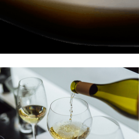
+7 905 789-84-74
89057898474@mail.ru
Написать WhatsApp
Написать Telegram
О проекте
Команда
Яхта
Отзывы
Мероприятия
Важная информация
Йога-ретриты