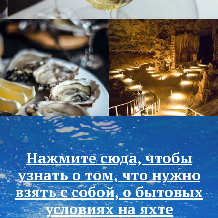
Мастер-классы
Путь за инсайтом
ИП Богомолов И.Б. | 2023-2026 ©
Политика конфиденциальности
Публичная оферта
Реквизиты
Нажмите сюда, чтобы
узнать о том, что нужно
взять с собой, о бытовых
условиях на яхте