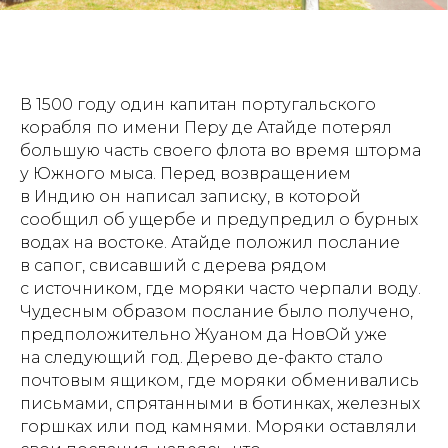
В 1500 году один капитан португальского
корабля по имени Перу де Атайде потерял
большую часть своего флота во время шторма
у Южного мыса. Перед возвращением
в Индию он написал записку, в которой
сообщил об ущербе и предупредил о бурных
водах на востоке. Атайде положил послание
в сапог, свисавший с дерева рядом
с источником, где моряки часто черпали воду.
Чудесным образом послание было получено,
предположительно Жуаном да НовОй уже
на следующий год. Дерево де-факто стало
почтовым ящиком, где моряки обменивались
письмами, спрятанными в ботинках, железных
горшках или под камнями. Моряки оставляли