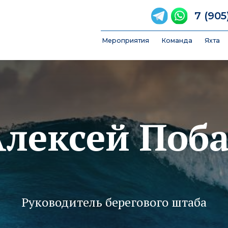
7 (905) 789-84-
Мероприятия
Команда
Яхта
FAQ
Фотоо
лексей Поб
Руководитель берегового штаба