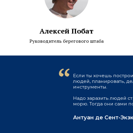
Если ты хочешь построить корабль, 
Алексей Побат
людей, планировать, делить работу, 
инструменты.
Руководитель берегового штаба
Надо заразить людей стремлением 
морю. Тогда они сами построят кора
Антуан де Сент-Экзюпери
 789-84-74
О проекте
Мероприят
Важная ин
98474@mail.ru
Команда
Йога-ретри
ь WhatsApp
Яхта
Мастер-кла
 Telegram
Отзывы
Путь за инс