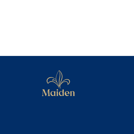
+7 905
890578
Написат
Написать