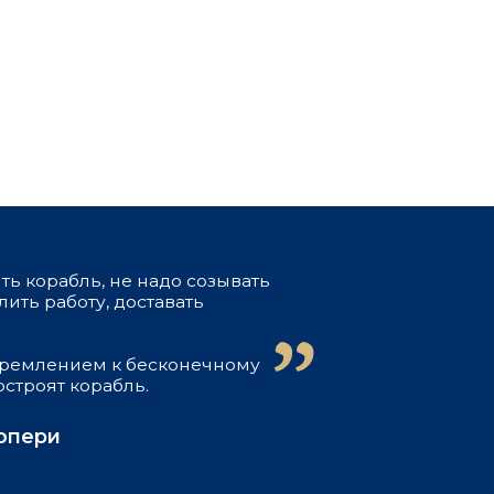
не надо созывать
доставать
к бесконечному
бль.
ия
формация
ты
ссы
айтом