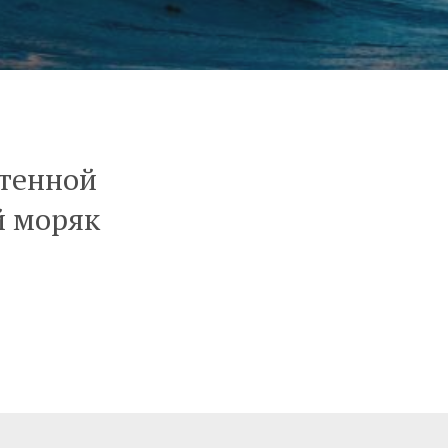
хтенной
й моряк