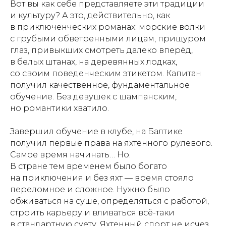
Вот вы как себе представляете эти традиции
и культуру? А это, действительно, как
в приключенческих романах: морские волки
с грубыми обветренными лицам, прищуром
глаз, привыкших смотреть далеко вперёд,
в белых штанах, на деревянных лодках,
со своим поведенческим этикетом. Капитан
получил качественное, фундаментальное
обучение. Без девушек с шампанским,
но романтики хватило.
Завершил обучение в клубе, на Балтике
получил первые права на яхтенного рулевого.
Самое время начинать… Но.
В стране тем временем было богато
на приключения и без яхт — время стояло
переломное и сложное. Нужно было
обживаться на суше, определяться с работой,
строить карьеру и вливаться всё-таки
в стандартную суету. Яхтенный спорт не исчез