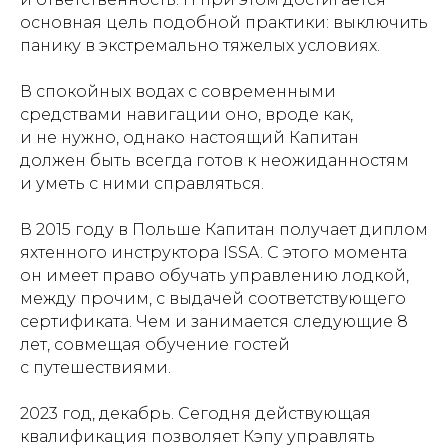
основная цель подобной практики: выключить
Написать WhatsApp
панику в экстремально тяжелых условиях.
Написать Telegram
В спокойных водах с современными
О проекте
средствами навигации оно, вроде как,
Команда
и не нужно, однако настоящий Капитан
Яхта
должен быть всегда готов к неожиданностям
Отзывы
и уметь с ними справляться.
Мероприятия
В 2015 году в Польше Капитан получает диплом
Важная информация
яхтенного инструктора ISSA. С этого момента
Йога-ретриты
он имеет право обучать управлению лодкой,
Мастер-классы
Путь за инсайтом
между прочим, с выдачей соответствующего
сертификата. Чем и занимается следующие 8
ИП Богомолов И.Б. | 2023-2026 ©
лет, совмещая обучение гостей
Политика конфиденциальности
с путешествиями.
Публичная оферта
Реквизиты
2023 год, декабрь. Сегодня действующая
квалификация позволяет Кэпу управлять