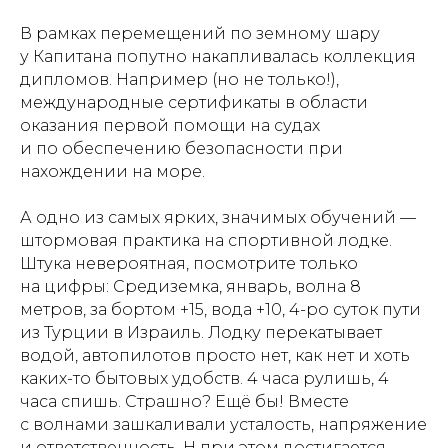
В рамках перемещений по земному шару
у Капитана попутно накапливалась коллекция
дипломов. Например (но не только!),
международные сертификаты в области
оказания первой помощи на судах
и по обеспечению безопасности при
нахождении на море.
А одно из самых ярких, значимых обучений —
штормовая практика на спортивной лодке.
Штука невероятная, посмотрите только
на цифры: Средиземка, январь, волна 8
метров, за бортом +15, вода +10, 4-ро суток пути
из Турции в Израиль. Лодку перекатывает
водой, автопилотов просто нет, как нет и хоть
каких-то бытовых удобств. 4 часа рулишь, 4
+7 905 789-84-74
часа спишь. Страшно? Ещё бы! Вместе
89057898474@mail.ru
с волнами зашкаливали усталость, напряжение
и ответственность. Н при этом достигается