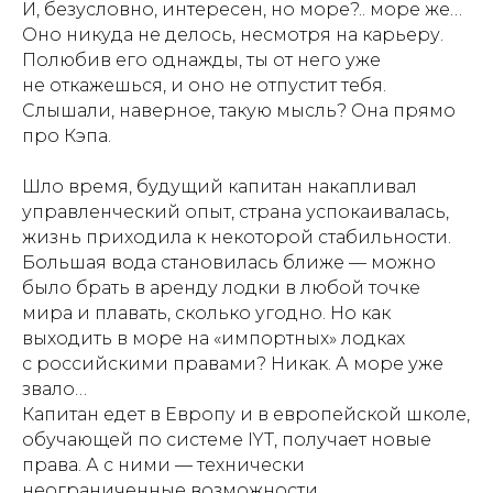
И, безусловно, интересен, но море?.. море же…
Оно никуда не делось, несмотря на карьеру.
Полюбив его однажды, ты от него уже
не откажешься, и оно не отпустит тебя.
Слышали, наверное, такую мысль? Она прямо
про Кэпа.
Шло время, будущий капитан накапливал
управленческий опыт, страна успокаивалась,
жизнь приходила к некоторой стабильности.
Большая вода становилась ближе — можно
было брать в аренду лодки в любой точке
мира и плавать, сколько угодно. Но как
выходить в море на «импортных» лодках
с российскими правами? Никак. А море уже
звало…
Капитан едет в Европу и в европейской школе,
обучающей по системе IYT, получает новые
права. А с ними — технически
неограниченные возможности