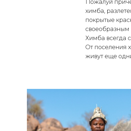
Пожалуй приче
химба, разлете
покрытые крас
своеобразным 
Химба всегда с
От поселения 
живут еще одн