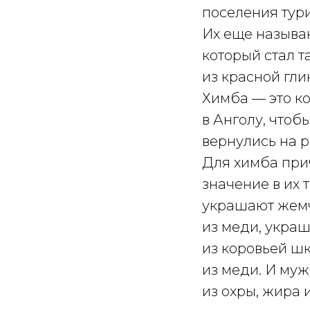
поселения тури
Их еще называ
который стал т
из красной гли
Химба — это ко
в Анголу, чтоб
вернулись на 
Для химба при
значение в их
украшают жемч
из меди, укра
из коровьей ш
из меди. И му
из охры, жира 