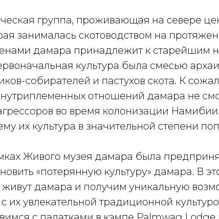
ческая группа, проживающая на севере це
рая занималась скотоводством на протяжен
енами дамара принадлежит к старейшим 
ервоначальная культура была смесью арха
иков-собирателей и пастухов скота. К сожал
нутриплеменных отношений дамара не см
агрессоров во время колонизации Намибии.
ему их культура в значительной степени по
амках Живого музея дамара была предприн
новить «потерянную культуру» дамара. В э
к живут дамара и получим уникальную возм
с их увлекательной традиционной культуро
овимся с палатками в кэмпе Palmwag Lodge