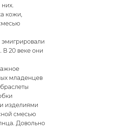
 них.
а кожи,
 смесью
и эмигрировали
 В 20 веке они
важное
ных младенцев
 браслеты
юбки
ми изделиями
сной смесью
олнца. Довольно