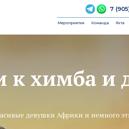
7 (905) 789-84-
Мероприятия
Команда
Яхта
FAQ
Фотоо
и к химба и
асивые девушки Африки и немного э