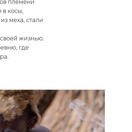
зов племени
 в косы,
из меха, стали
 своей жизнью.
евню, где
ра.