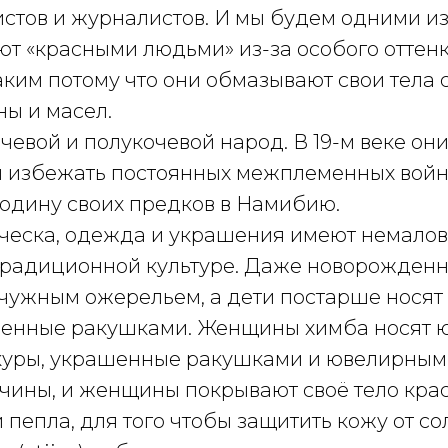
стов и журналистов. И мы будем одними из
ют «красными людьми» из-за особого оттенк
аким потому что они обмазывают свои тела
ны и масел.
чевой и полукочевой народ. В 19-м веке он
ы избежать постоянных межплеменных войн.
родину своих предков в Намибию.
ческа, одежда и украшения имеют немало
 традиционной культуре. Даже новорожден
ужным ожерельем, а дети постарше носят
шенные ракушками. Женщины химба носят 
куры, украшенные ракушками и ювелирны
жчины, и женщины покрывают своё тело кра
и пепла, для того чтобы защитить кожу от с