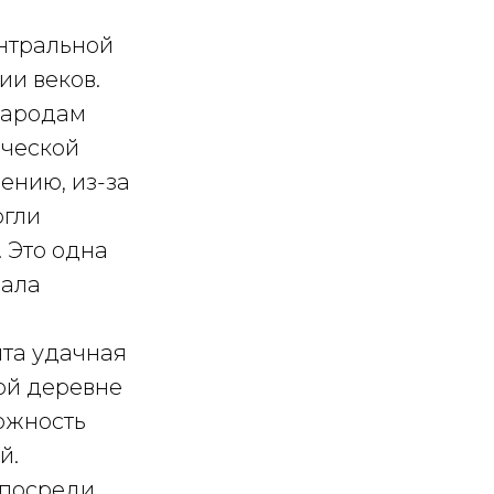
нтральной
ии веков.
народам
ической
ению, из-за
огли
 Это одна
пала
ята удачная
той деревне
ожность
й.
 посреди