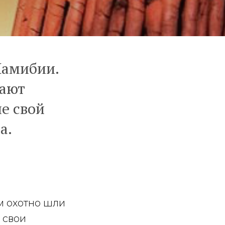
Намибии.
вают
е свой
а.
м охотно шли
 свои