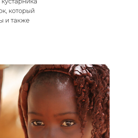
а кустарника
ок, который
ы и также