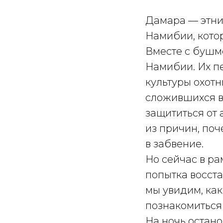
Дамара — этни
Намибии, кото
Вместе с бушм
Намибии. Их п
культуры охотн
сложившихся в
защититься от 
из причин, поч
в забвение.
Но сейчас в р
попытка восста
мы увидим, ка
познакомиться 
На ночь остан