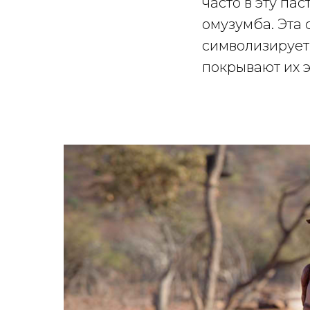
часто в эту па
омузумба. Эта 
символизирует
покрывают их э