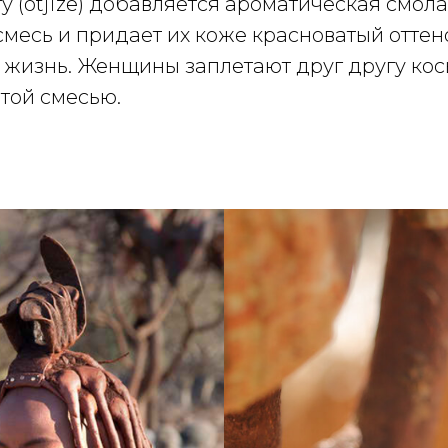
сту (otjize) добавляется ароматическая смол
смесь и придает их коже красноватый оттен
 жизнь. Женщины заплетают друг другу кос
той смесью.