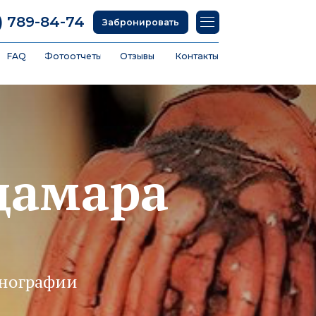
74
Забронировать
тчеты
Отзывы
Контакты
 дамара
тнографии